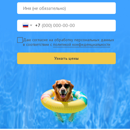
Нажимая на кнопку «Подобрать», вы соглашаетесь с нашей
политикой
+7
конфиденциальности
Даю согласие на обработку персональных данных
в соответствии с
политикой конфиденциальности
Узнать цены
© 2025 Общество с ограниченной
ответственностью «Шестой континент»
656 054, Россия, Алтайский край, Барнаул, ул.
Балтийская, 116, 6й этаж, офис 602
ПОИСК ТУРОВ
О НАС
Каталог стран
О компании