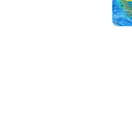
8 800 775-51-91
zakaz@6continent.ru
656 019, Алтайский край, Барнаул,
ул. Балтийская, 116, 6й этаж, офис 602
ООО «Шестой континент»
ИНН: 2 223 579 392 / ОГРН: 1 112 223 000 
Скачать реквизиты
Сведения из СБИС
Мы в реестре туроператоров