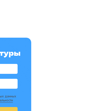
 туры
ных данных
альности