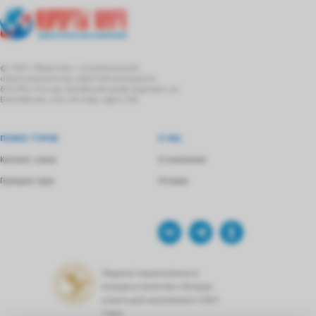
© 2025 Общество с ограниченной
ответственностью «Шестой континент»
656 054, Россия, Алтайский край, Барнаул, ул.
Балтийская, 116, 5й этаж, офис 502
ПОИСК ТУРОВ
О НАС
Каталог стран
О компании
Горящие туры
Отзывы
Лауреат национального
конкурса качества «Лучшая
услуга для населения в 2023
году»